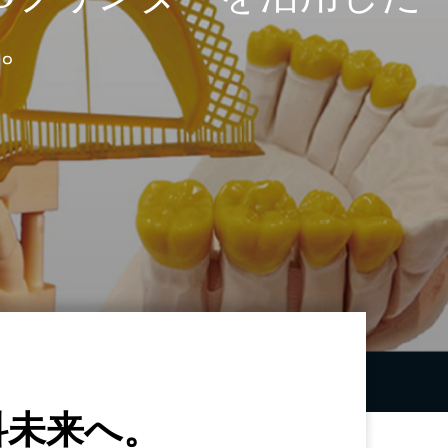
。
科未来へ。