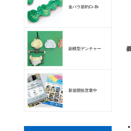
金パラ節約Cr-Br
副模型デンチャー
新規開拓営業中