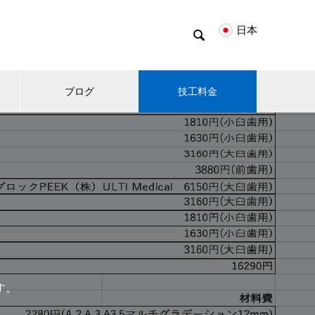
日本

ブログ
技工料金
す。