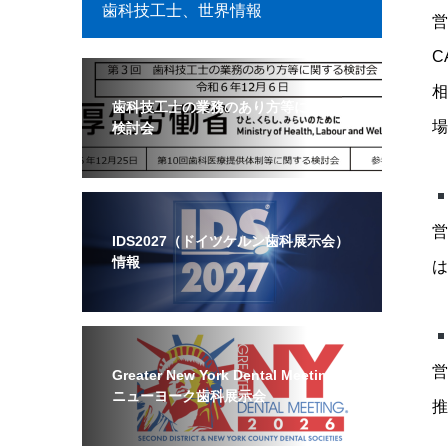
歯科技工士、世界情報
営
C
相
歯科技工士の業務のあり方等に関する
場
検討会
営
IDS2027（ドイツケルン歯科展示会）
情報
は
営
Greater New York Dental Meeting
ニューヨーク歯科展示会
推